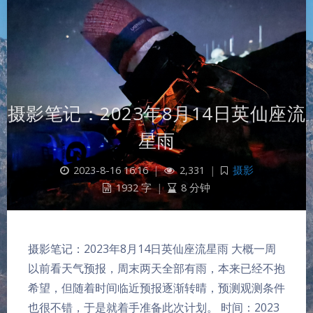
摄影笔记：2023年8月14日英仙座流
星雨
2023-8-16 16:16
|
2,331
|
摄影
1932 字
|
8 分钟
摄影笔记：2023年8月14日英仙座流星雨 大概一周
以前看天气预报，周末两天全部有雨，本来已经不抱
希望，但随着时间临近预报逐渐转晴，预测观测条件
也很不错，于是就着手准备此次计划。 时间：2023