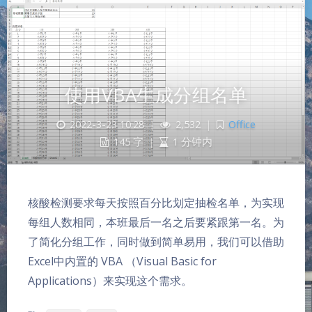
使用VBA生成分组名单
2022-3-23 10:28
|
2,532
|
Office
145 字
|
1 分钟内
核酸检测要求每天按照百分比划定抽检名单，为实现
每组人数相同，本班最后一名之后要紧跟第一名。为
了简化分组工作，同时做到简单易用，我们可以借助
夜间模式
Excel中内置的 VBA （Visual Basic for
Applications）来实现这个需求。
Sans Serif
Serif