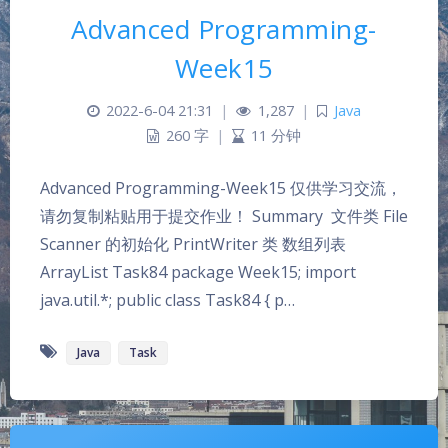
Advanced Programming-
Week15
2022-6-04 21:31
|
1,287
|
Java
260 字
|
11 分钟
Advanced Programming-Week15 仅供学习交流，
请勿复制粘贴用于提交作业！ Summary 文件类 File
Scanner 的初始化 PrintWriter 类 数组列表
夜间模式
ArrayList Task84 package Week15; import
java.util.*; public class Task84 { p…
Sans Serif
Serif
Java
Task
浅阴影
深阴影
关闭
日落
暗化
灰度