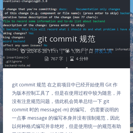
git commit 规范
2024-6-26 11:11
|
1,957
|
开发工具
767 字
|
4 分钟
git commit 规范 在之前项目中已经开始使用 Git 作
为版本控制工具了，但是在使用过程中较为随意，并
没有注意规范问题，借此机会简单总结一下 git
commit 时的 message(-m) 的编写。 仍需要说明的
一点事 message 的编写本身并没有强制规范，因此
夜间模式
以何种格式编写并非绝对，但是使用统一的规范有助