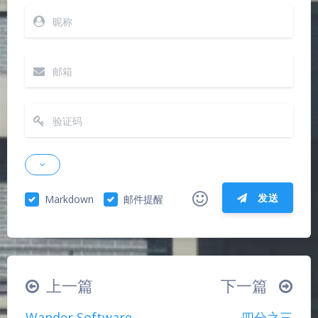
发送
Markdown
邮件提醒
|´・ω・)ノ
ヾ(≧∇≦*)ゝ
(☆ω☆)
（╯‵□′）╯︵┴─┴
￣﹃￣
(/ω＼)
夜间模式
上一篇
下一篇
∠( ᐛ 」∠)＿
(๑•̀ㅁ•́ฅ)
→_→
Sans Serif
Serif
Wander Software
四分之三
୧(๑•̀⌄•́๑)૭
٩(ˊᗜˋ*)و
(ノ°ο°)ノ