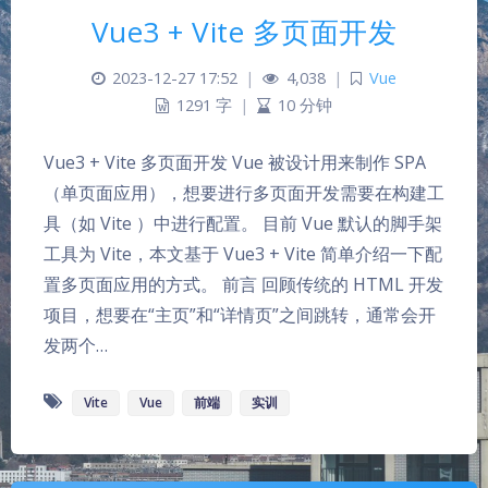
Vue3 + Vite 多页面开发
2023-12-27 17:52
|
4,038
|
Vue
1291 字
|
10 分钟
Vue3 + Vite 多页面开发 Vue 被设计用来制作 SPA
（单页面应用），想要进行多页面开发需要在构建工
具（如 Vite ）中进行配置。 目前 Vue 默认的脚手架
工具为 Vite，本文基于 Vue3 + Vite 简单介绍一下配
置多页面应用的方式。 前言 回顾传统的 HTML 开发
夜间模式
项目，想要在“主页”和“详情页”之间跳转，通常会开
发两个…
Sans Serif
Serif
Vite
Vue
前端
实训
浅阴影
深阴影
关闭
日落
暗化
灰度