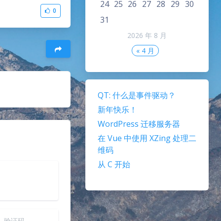
24
25
26
27
28
29
30
0
31
2026 年 8 月
« 4 月
QT: 什么是事件驱动？
新年快乐！
WordPress 迁移服务器
在 Vue 中使用 XZing 处理二
维码
从 C 开始