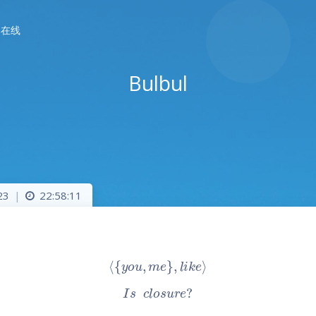
春在线
Bulbul
23
22:58:11
|
⟨
{
y
o
u
,
m
e
}
,
l
i
k
e
⟩
I
s
c
l
o
s
u
r
e
?