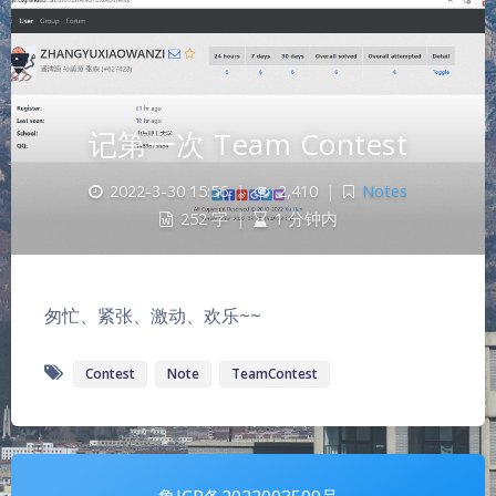
记第一次 Team Contest
2022-3-30 15:56
|
2,410
|
Notes
252 字
|
1 分钟内
夜间模式
匆忙、紧张、激动、欢乐~~
Sans Serif
Serif
Contest
Note
TeamContest
浅阴影
深阴影
关闭
日落
暗化
灰度