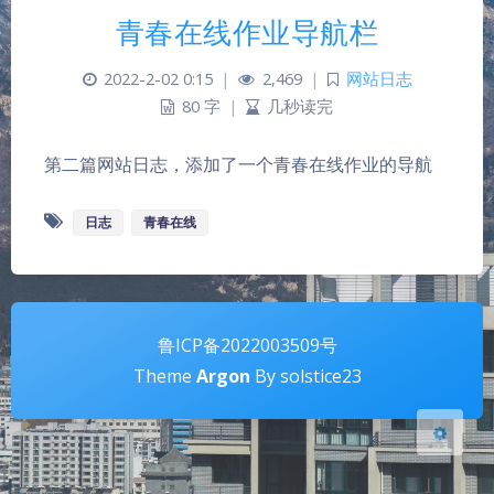
青春在线作业导航栏
2022-2-02 0:15
|
2,469
|
网站日志
80 字
|
几秒读完
第二篇网站日志，添加了一个青春在线作业的导航
夜间模式
日志
青春在线
Sans Serif
Serif
浅阴影
深阴影
关闭
日落
暗化
灰度
鲁ICP备2022003509号
Theme
Argon
By solstice23