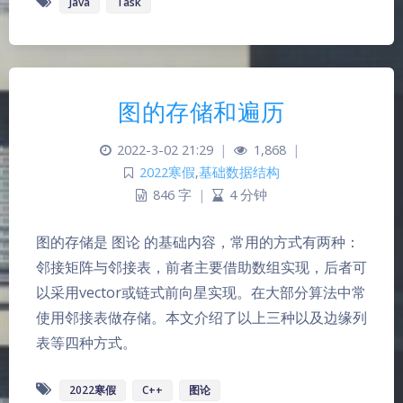
Java
Task
图的存储和遍历
2022-3-02 21:29
|
1,868
|
2022寒假
,
基础数据结构
846 字
|
4 分钟
图的存储是 图论 的基础内容，常用的方式有两种：
夜间模式
邻接矩阵与邻接表，前者主要借助数组实现，后者可
以采用vector或链式前向星实现。在大部分算法中常
Sans Serif
Serif
使用邻接表做存储。本文介绍了以上三种以及边缘列
浅阴影
深阴影
表等四种方式。
关闭
日落
暗化
灰度
2022寒假
C++
图论