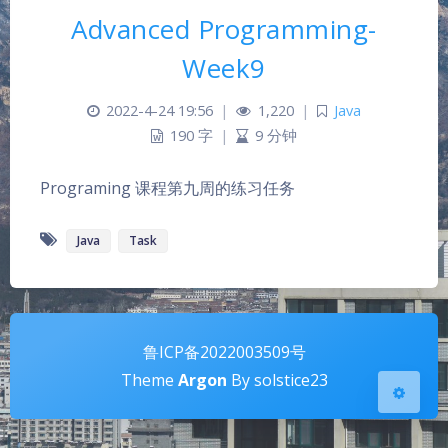
Advanced Programming-
Week9
2022-4-24 19:56
|
1,220
|
Java
190 字
|
9 分钟
夜间模式
Programing 课程第九周的练习任务
Sans Serif
Serif
Java
Task
浅阴影
深阴影
关闭
日落
暗化
灰度
鲁ICP备2022003509号
Theme
Argon
By solstice23