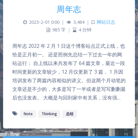
周年志
2023-2-01 0:00
|
3,484
|
网站日志
985 字
|
4 分钟
周年志 2022 年 2 月 1 日这个博客站点正式上线，也
恰是正月初一。 还是照例先总结一下过去一年的网
站运行： 自上线以来共发布了 64 篇文章，最近一段
时间更新的文章较少，12 月仅更新了 3 篇， 1 月因
培训发布了两篇内容相似的讲义。但这两个月动笔的
夜间模式
文章还是不少的，大多是写了一半或者是写写删删最
后也没发表。 大概是与回到家中有关系，没有强…
Sans Serif
Serif
Note
Thinking
总结
浅阴影
深阴影
关闭
日落
暗化
灰度