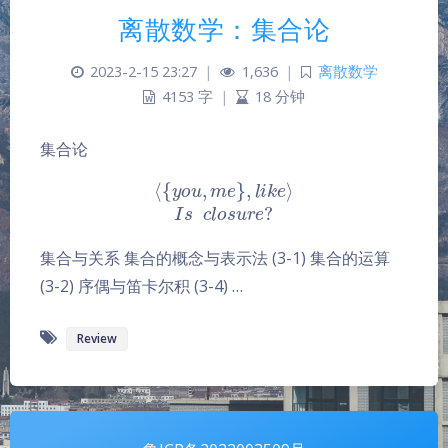
离散数学：集合论
2023-2-15 23:27
|
1,636
|
离散数学
4153 字
|
18 分钟
集合论
⟨
{
y
o
u
,
m
e
}
,
l
i
k
e
⟩
I
s
c
l
o
s
u
r
e
?
夜间模式
集合与关系 集合的概念与表示法 (3-1) 集合的运算
(3-2) 序偶与笛卡尔积 (3-4) …
Sans Serif
Serif
Review
浅阴影
深阴影
关闭
日落
暗化
灰度