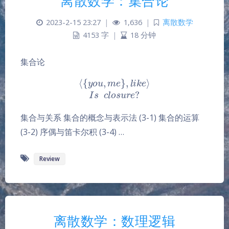
离散数学：集合论
2023-2-15 23:27
|
1,636
|
离散数学
4153 字
|
18 分钟
集合论
⟨
{
y
o
u
,
m
e
}
,
l
i
k
e
⟩
I
s
c
l
o
s
u
r
e
?
集合与关系 集合的概念与表示法 (3-1) 集合的运算
(3-2) 序偶与笛卡尔积 (3-4) …
Review
离散数学：数理逻辑