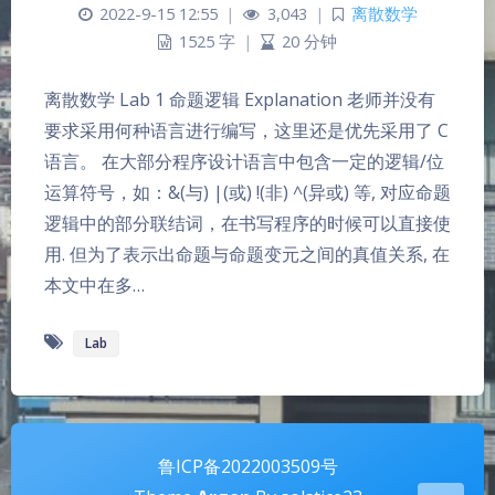
2022-9-15 12:55
|
3,043
|
离散数学
1525 字
|
20 分钟
离散数学 Lab 1 命题逻辑 Explanation 老师并没有
要求采用何种语言进行编写，这里还是优先采用了 C
语言。 在大部分程序设计语言中包含一定的逻辑/位
运算符号，如：&(与) |(或) !(非) ^(异或) 等, 对应命题
逻辑中的部分联结词，在书写程序的时候可以直接使
夜间模式
用. 但为了表示出命题与命题变元之间的真值关系, 在
本文中在多…
Sans Serif
Serif
Lab
浅阴影
深阴影
关闭
日落
暗化
灰度
鲁ICP备2022003509号