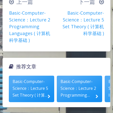
上一篇
下一篇
∠( ᐛ 」∠)＿
(๑•̀ㅁ•́ฅ)
→_→
Basic-Computer-
Basic-Computer-
୧(๑•̀⌄•́๑)૭
٩(ˊᗜˋ*)و
(ノ°ο°)ノ
Science：Lecture 2
Science：Lecture 5
(´இ皿இ｀)
⌇●﹏●⌇
(ฅ´ω`ฅ)
Programming
Set Theory ( 计算机
(╯°A°)╯︵○○○
φ(￣∇￣o)
Languages ( 计算机
科学基础 )
科学基础 )
ヾ(´･ ･｀｡)ノ"
( ง ᵒ̌皿ᵒ̌)ง⁼³₌₃
(ó﹏ò｡)
Σ(っ °Д °;)っ
( ,,´･ω･)ﾉ"(´っω･｀｡)
╮(╯▽╰)╭
o(*////▽////*)q
＞﹏＜
推荐文章
( ๑´•ω•) "(ㆆᴗㆆ)
夜间模式
Basic-Computer-
Basic-Computer-
Ba
Sans Serif
Serif
Science：Lecture 5
Science：Lecture 2
Sc
Set Theory ( 计算机
Programming
Int
浅阴影
深阴影
科学基础 )
Languages ( 计算机
机
科学基础 )
关闭
日落
暗化
灰度