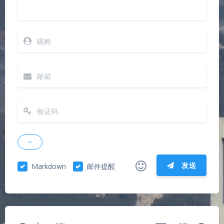
发送
Markdown
邮件提醒
|´・ω・)ノ
ヾ(≧∇≦*)ゝ
(☆ω☆)
（╯‵□′）╯︵┴─┴
￣﹃￣
(/ω＼)