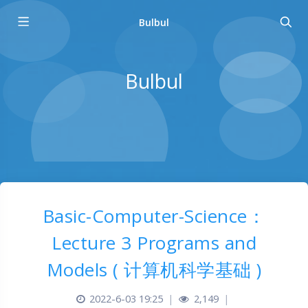
Bulbul
Bulbul
Basic-Computer-Science：
Lecture 3 Programs and
Models ( 计算机科学基础 )
2022-6-03 19:25
|
2,149
|