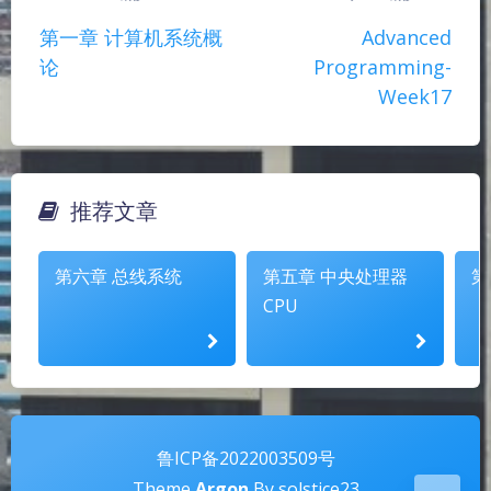
第一章 计算机系统概
Advanced
୧(๑•̀⌄•́๑)૭
٩(ˊᗜˋ*)و
(ノ°ο°)ノ
论
Programming-
(´இ皿இ｀)
⌇●﹏●⌇
(ฅ´ω`ฅ)
Week17
(╯°A°)╯︵○○○
φ(￣∇￣o)
ヾ(´･ ･｀｡)ノ"
( ง ᵒ̌皿ᵒ̌)ง⁼³₌₃
(ó﹏ò｡)
Σ(っ °Д °;)っ
( ,,´･ω･)ﾉ"(´っω･｀｡)
推荐文章
╮(╯▽╰)╭
o(*////▽////*)q
＞﹏＜
夜间模式
( ๑´•ω•) "(ㆆᴗㆆ)
第六章 总线系统
第五章 中央处理器
第
Sans Serif
Serif
CPU
浅阴影
深阴影
关闭
日落
暗化
灰度
鲁ICP备2022003509号
Theme
Argon
By solstice23