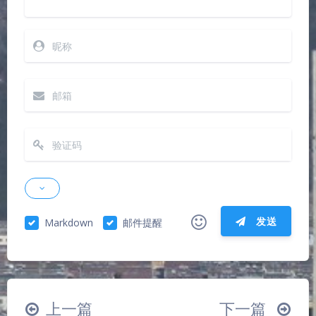
发送
Markdown
邮件提醒
|´・ω・)ノ
ヾ(≧∇≦*)ゝ
(☆ω☆)
（╯‵□′）╯︵┴─┴
￣﹃￣
(/ω＼)
上一篇
下一篇
∠( ᐛ 」∠)＿
(๑•̀ㅁ•́ฅ)
→_→