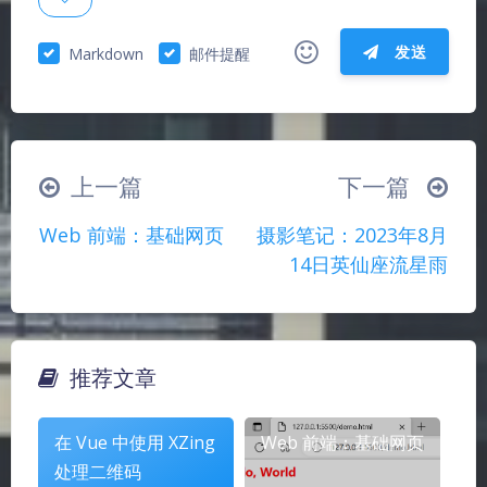
发送
Markdown
邮件提醒
|´・ω・)ノ
ヾ(≧∇≦*)ゝ
(☆ω☆)
（╯‵□′）╯︵┴─┴
￣﹃￣
(/ω＼)
上一篇
下一篇
∠( ᐛ 」∠)＿
(๑•̀ㅁ•́ฅ)
→_→
Web 前端：基础网页
摄影笔记：2023年8月
୧(๑•̀⌄•́๑)૭
٩(ˊᗜˋ*)و
(ノ°ο°)ノ
14日英仙座流星雨
(´இ皿இ｀)
⌇●﹏●⌇
(ฅ´ω`ฅ)
(╯°A°)╯︵○○○
φ(￣∇￣o)
ヾ(´･ ･｀｡)ノ"
( ง ᵒ̌皿ᵒ̌)ง⁼³₌₃
(ó﹏ò｡)
推荐文章
Σ(っ °Д °;)っ
( ,,´･ω･)ﾉ"(´っω･｀｡)
夜间模式
╮(╯▽╰)╭
o(*////▽////*)q
＞﹏＜
在 Vue 中使用 XZing
Web 前端：基础网页
Sans Serif
Serif
( ๑´•ω•) "(ㆆᴗㆆ)
处理二维码