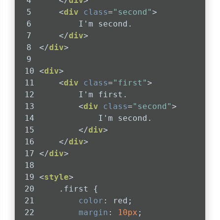
</
div
>
<
div
class
=
"second"
>
        I'm second.
</
div
>
</
div
>
<
div
>
<
div
class
=
"first"
>
        I'm first.
<
div
class
=
"second"
>
            I'm second.
</
div
>
</
div
>
</
div
>
<
style
>
.first
 {
color
: red;
margin
: 
10px
;