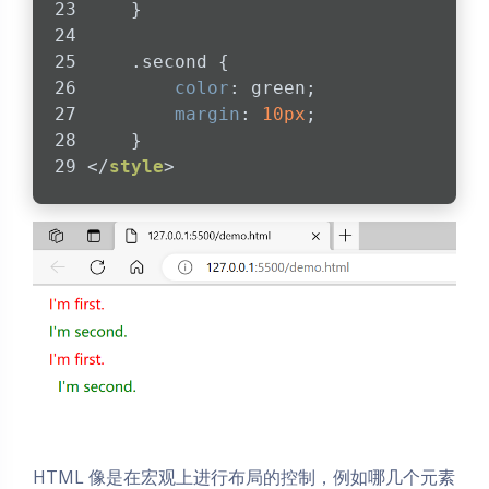
    }
.second
 {
color
: green;
margin
: 
10px
;
    }
</
style
>
HTML 像是在宏观上进行布局的控制，例如哪几个元素