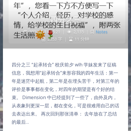
四分之三
2024-7-14 15:21
|
2,135
|
Notes
2853 字
|
11 分钟
四分之三 “起承转合” 校庆前夕 wlh 学妹发来了征稿
信息，我想用“起承转合”来形容我的四年生活：第一
年是迷茫中起航，第二年是在埋头苦干，对第三年的
评价是事事都在变化，对四年的期望是有个好的结
束。 Dimension 中已经提到了一些了，由外及内，
从表象到更深一层，都在变化，可是很难用自己的话
去表达出来。 再次回到那张清单： 去年放在了总结
的最后…