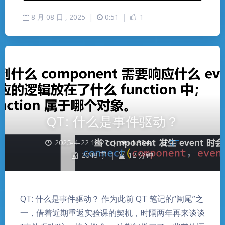
8
月
08
日 ,
2025
|
0:51
|
1
QT: 什么是事件驱动？
2025-4-22 18:27
|
1,384
|
QT
2048 字
|
12 分钟
QT: 什么是事件驱动？ 作为此前 QT 笔记的“阑尾”之
一，借着近期重返实验课的契机，时隔两年再来谈谈