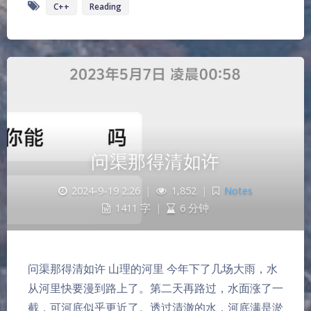
C++
Reading
问渠那得清如许
2024-9-19 2:26
|
1,852
|
Notes
1411 字
|
6 分钟
问渠那得清如许 山理的河里 今年下了几场大雨，水
从河里快要漫到路上了。第二天再路过，水面涨了一
截，可河底似乎更近了。透过清澈的水，河底满是淤