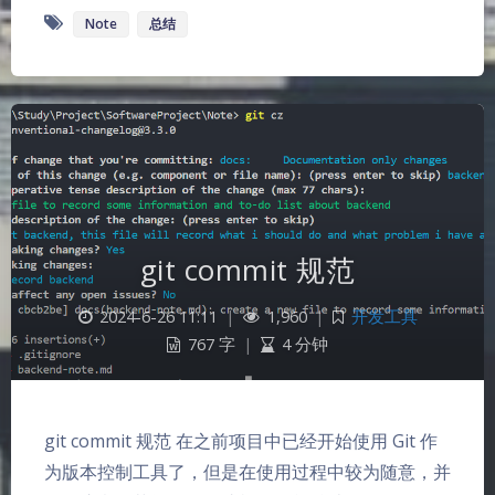
Note
总结
git commit 规范
2024-6-26 11:11
|
1,960
|
开发工具
767 字
|
4 分钟
git commit 规范 在之前项目中已经开始使用 Git 作
为版本控制工具了，但是在使用过程中较为随意，并