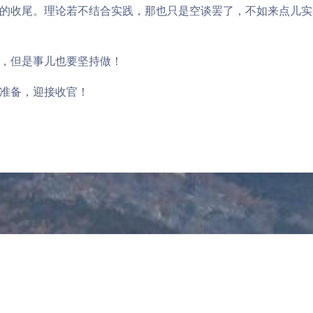
前的话在慢慢应验，如果能一直坚定下去的话，未来会有好消息
难买！只能坐着 7054 慢慢的摇到淄博来。在车上闲来无事打
全会的有关报道，读完之后“现代化”三个字萦绕在心头。听多了
告诉过我什么是远大理想、什么是时代重任。对现在的我而言，
够促进某一个小范围内向着现代化的目标前进，我想这对我来说
年 的收尾是想以理论为主，去把从前没读完、没读透的书再读一
解能力抱有太大的希望。如果那个机会真的能把握住，我想倒不
的收尾。理论若不结合实践，那也只是空谈罢了，不如来点儿实