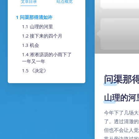
文章目录
站点概览
问渠那得清如许
山理的河里
接下来的四个月
机会
淅淅沥沥的小雨下了
一年又一年
《决定》
问渠那
山理的河
今年下了几场大
了。透过清澈的
但也不会让人觉
常从旁边路过的