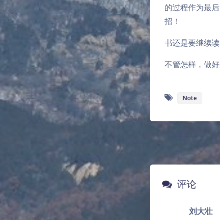
时间转呀转，从
《决定》
开学的火车票真
起了二十届三中
重任，可是没人
限的能力之内能
事情。
原本计划中 十
去不对自己的理
的过程作为最后