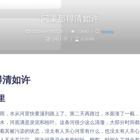
问渠那得清如许
2024-9-19 2:26
|
1,840
|
Notes
1411 字
|
6 分钟
得清如许
里
雨，水从河里快要漫到路上了。第二天再路过，水面涨了一截，
水，河底满是淤泥和枝叶。这条河很少这么清澈，大部分时间都
着其被污染的状态，没太有人关心河里有什么，也没太有人关心
人不太关注它，因为河里总会有些枯叶、柳絮，时间久了就会有