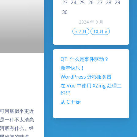
23
24
25
26
27
28
29
30
2024 年 9 月
« 7 月
10 月 »
QT: 什么是事件驱动？
新年快乐！
WordPress 迁移服务器
在 Vue 中使用 XZing 处理二
维码
从 C 开始
可河底似乎更近
是一种不太清亮
河底有什么。经
股难闻的味道。