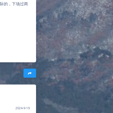
的！
开了学习强国，读
远大理想、时代
如果能在自己有
就是最有意义的
遍，但是思来想
如把这拥抱机会
际的，下场过两