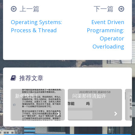
上一篇
下一篇
∠( ᐛ 」∠)＿
(๑•̀ㅁ•́ฅ)
→_→
Operating Systems:
Event Driven
୧(๑•̀⌄•́๑)૭
٩(ˊᗜˋ*)و
(ノ°ο°)ノ
Process & Thread
Programming:
(´இ皿இ｀)
⌇●﹏●⌇
(ฅ´ω`ฅ)
Operator
(╯°A°)╯︵○○○
φ(￣∇￣o)
Overloading
ヾ(´･ ･｀｡)ノ"
( ง ᵒ̌皿ᵒ̌)ง⁼³₌₃
(ó﹏ò｡)
Σ(っ °Д °;)っ
( ,,´･ω･)ﾉ"(´っω･｀｡)
╮(╯▽╰)╭
o(*////▽////*)q
＞﹏＜
推荐文章
夜间模式
( ๑´•ω•) "(ㆆᴗㆆ)
新年快乐！
问渠那得清如许
四
Sans Serif
Serif
浅阴影
深阴影
关闭
日落
暗化
灰度