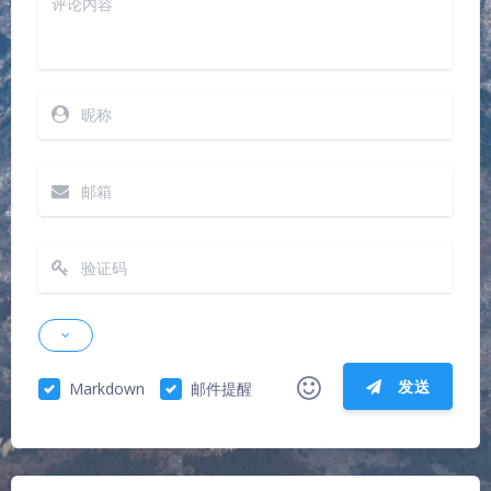
发送
Markdown
邮件提醒
|´・ω・)ノ
ヾ(≧∇≦*)ゝ
(☆ω☆)
（╯‵□′）╯︵┴─┴
￣﹃￣
(/ω＼)