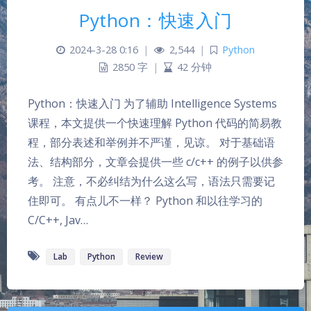
Python：快速入门
2024-3-28 0:16
|
2,544
|
Python
2850 字
|
42 分钟
Python：快速入门 为了辅助 Intelligence Systems
课程，本文提供一个快速理解 Python 代码的简易教
程，部分表述和举例并不严谨，见谅。 对于基础语
法、结构部分，文章会提供一些 c/c++ 的例子以供参
考。 注意，不必纠结为什么这么写，语法只需要记
夜间模式
住即可。 有点儿不一样？ Python 和以往学习的
C/C++, Jav…
Sans Serif
Serif
Lab
Python
Review
浅阴影
深阴影
关闭
日落
暗化
灰度