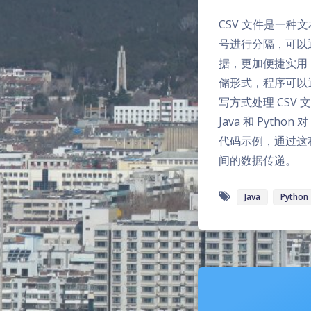
CSV 文件是一种
号进行分隔，可以通过
据，更加便捷实用
储形式，程序可以通
写方式处理 CSV
Java 和 Pytho
代码示例，通过这
间的数据传递。
Java
Python