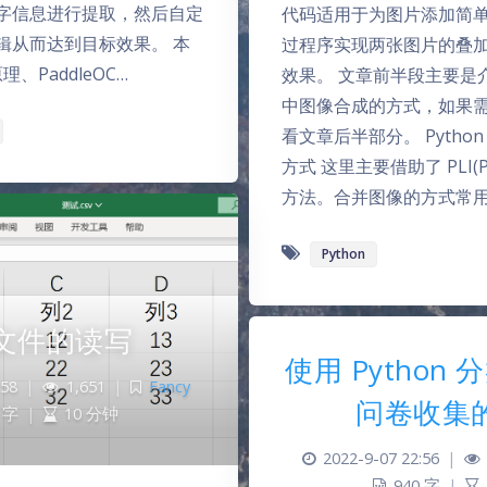
字信息进行提取，然后自定
代码适用于为图片添加简
辑从而达到目标效果。 本
过程序实现两张图片的叠
理、PaddleOC…
效果。 文章前半段主要是介绍
中图像合成的方式，如果
看文章后半部分。 Pytho
方式 这里主要借助了 PLI(P
方法。合并图像的方式常用
Python
 文件的读写
使用 Python
:58
|
1,651
|
Fancy
问卷收集
 字
|
10 分钟
2022-9-07 22:56
|
940 字
|