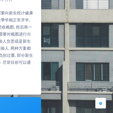
需要向新生统计健康
秋季学期正常开学。
收截图, 然后再一
夜间模式
前需要对截图进行分
核验人负责或是新生
Sans Serif
Serif
验人. 两种方案都
负担过重, 部分新生
浅阴影
深阴影
. 尽管目前可以通
关闭
日落
暗化
灰度