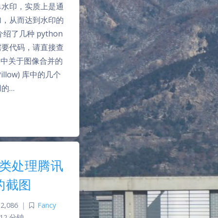
单水印，实质上是通
加，从而达到水印的
了几种 python
需要代码，请直接查
n 中关于图像合并的
illow) 库中的几个
的…
 分类处理腾讯
的截图
2,086
|
Fancy
12 分钟