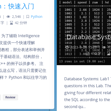
on：快速入门
6
|
2,546
|
Python
 字
|
42 分钟
Database Syst
了辅助 Intelligence
，本文提供一个快速理解
2023-9-26 15:23
|
1,
的简易教程，部分表述和举例并
410 字
|
对于基础语法、结构部分，
c++ 的例子以供参考。 注
么这么写，语法只需要记住
？ Python 和以往学习的
Database Systems: Lab1 
questions in this Lab. The
giving four different rela
Review
the SQL according to the 
second qu…