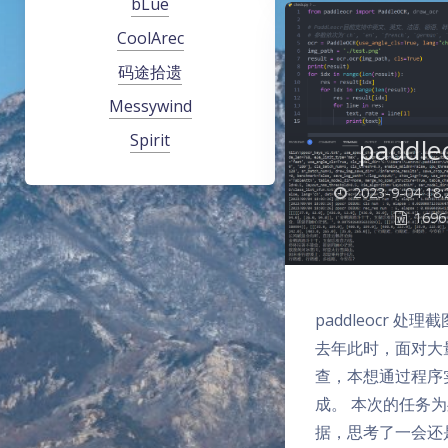
bLue
CoolArec
码途拾遗
Messywind
Spirit
paddl
2023-9-04 18:
1696
paddleocr 处理截
去年此时，面对大
查，本想通过程序
成。 本次的任务
据，思考了一会还是