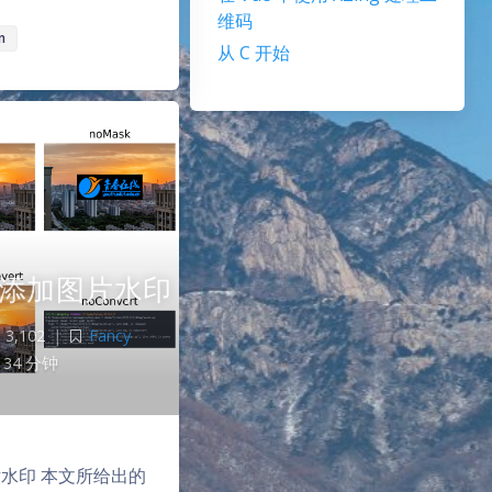
维码
n
从 C 开始
批量添加图片水印
3,102
|
Fancy
34 分钟
图片水印 本文所给出的