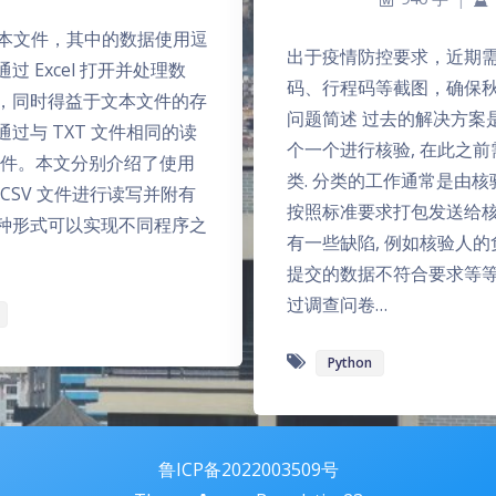
文本文件，其中的数据使用逗
出于疫情防控要求，近期
 Excel 打开并处理数
码、行程码等截图，确保
，同时得益于文本文件的存
问题简述 过去的解决方案是
过与 TXT 文件相同的读
个一个进行核验, 在此之
 文件。本文分别介绍了使用
类. 分类的工作通常是由
n 对 CSV 文件进行读写并附有
按照标准要求打包发送给核
种形式可以实现不同程序之
有一些缺陷, 例如核验人的
提交的数据不符合要求等等
过调查问卷…
Python
鲁ICP备2022003509号