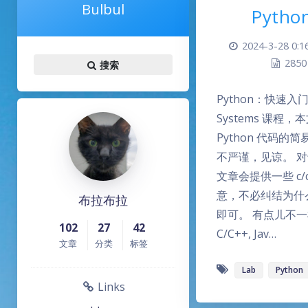
Bulbul
Pyth
2024-3-28 0:1
2850
搜索
Python：快速入门 为
Systems 课程
Python 代码
不严谨，见谅。 
文章会提供一些 c/
意，不必纠结为什
布拉布拉
即可。 有点儿不一样
102
27
42
C/C++, Jav…
文章
分类
标签
Lab
Python
Links