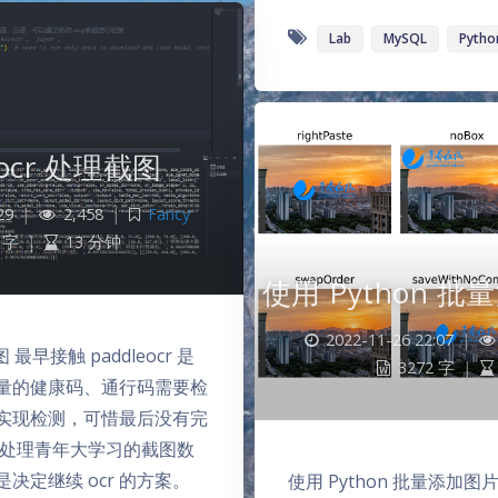
Lab
MySQL
Pytho
eocr 处理截图
29
|
2,458
|
Fancy
 字
|
13 分钟
使用 Python 
2022-11-26 22:07
|
图 最早接触 paddleocr 是
3272 字
|
量的健康码、通行码需要检
实现检测，可惜最后没有完
为处理青年大学习的截图数
决定继续 ocr 的方案。
使用 Python 批量添加