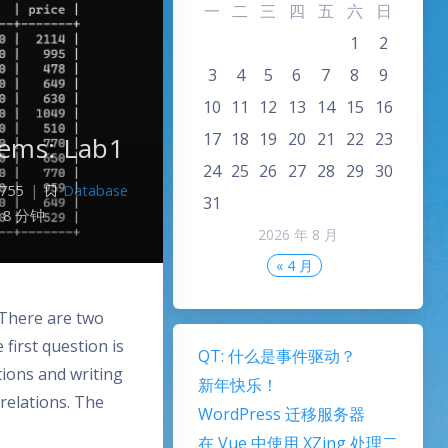
一
二
三
四
五
六
日
1
2
3
4
5
6
7
8
9
10
11
12
13
14
15
16
17
18
19
20
21
22
23
ems: Lab1
24
25
26
27
28
29
30
755
|
Database
31
8 分钟
2026 年 8 月
« 4 月
There are two
 first question is
QT: 什么是事件驱动？
tions and writing
新年快乐！
relations. The
WordPress 迁移服务器
在 Vue 中使用 XZing 处理二